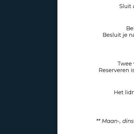
Sluit
Be
Besluit je 
Twee w
Reserveren is
Het lid
** Maan-, din