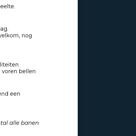
eelte.
ag.
 welkom, nog
iteiten
e voren bellen
tend een
tal alle banen